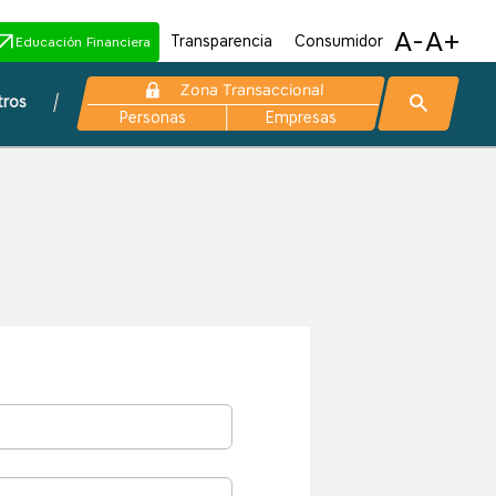
A-
A+
Transparencia
Consumidor
Educación Financiera
Zona Transaccional
tros
Personas
Empresas