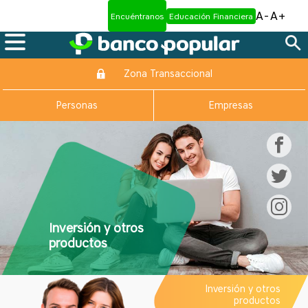
A-
A+
Encuéntranos
Educación Financiera
Zona Transaccional
Personas
Empresas
Inversión y otros
productos
Inversión y otros
productos