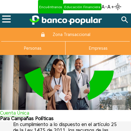
A-
A+
Encuéntranos
Educación Financiera
Zona Transaccional
Personas
Empresas
Cuenta Única
Para Campañas Políticas
En cumplimiento a lo dispuesto en el artículo 25
de la Ley 1475 de 2011, los recursos de las