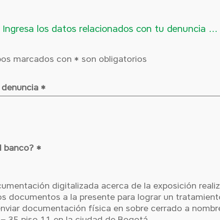
Ingresa los datos relacionados con tu denuncia ...
os marcados con * son obligatorios
u denuncia
*
 el banco?
el banco?
*
umentación digitalizada acerca de la exposición real
hos documentos a la presente para lograr un tratamien
nviar documentación física en sobre cerrado a nombr
7 – 35 piso 11 en la ciudad de Bogotá.