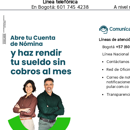
Línea telefónica
En Bogotá: 601 745 4238
A nive
Comuníca
Líneas de atenci
Bogotá
+57 (60
Línea Nacional
Contáctanos
Red de Ofici
Correo de not
notificacion
pular.com.co
Transparenci