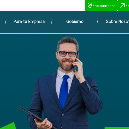
Encuéntranos
E
Para tu Empresa
Gobierno
Sobre Noso
nsparencia en todos nuestros procesos, ponemos a tu disposic