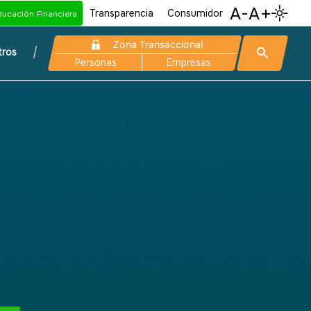
A-
A+
Transparencia
Consumidor
ducación Financiera
Zona Transaccional
tros
Personas
Empresas
ión la Línea Ética del Banco Popular.