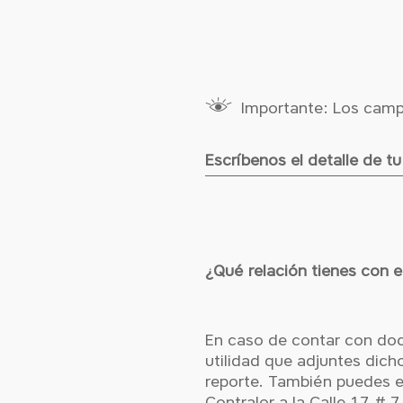
Importante: Los camp
Escríbenos el detalle de t
¿Qué relación tienes con
¿Qué relación tienes con 
En caso de contar con doc
utilidad que adjuntes dic
reporte. También puedes e
Contralor a la Calle 17 # 