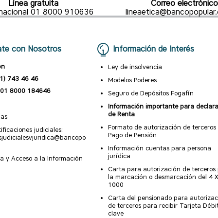
Línea gratuita
Correo electrónico
l nacional 01 8000 910636
lineaetica@bancopopular
te con Nosotros
Información de Interés
ón
Ley de insolvencia
1) 743 46 46
Modelos Poderes
01 8000 184646
Seguro de Depósitos Fogafín
Información importante para declar
de Renta
nas
Formato de autorización de terceros
ificaciones judiciales:
Pago de Pensión
esjudicialesvjuridica@bancopo
Información cuentas para persona
jurídica
a y Acceso a la Información
Carta para autorización de terceros
la marcación o desmarcación del 4 
1000
Carta del pensionado para autorizac
de terceros para recibir Tarjeta Débi
clave