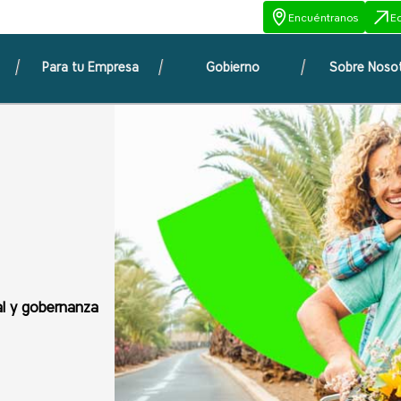
Encuéntranos
E
Para tu Empresa
Gobierno
Sobre Noso
al y gobernanza