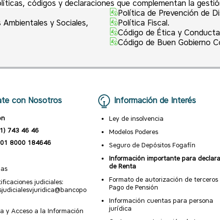
líticas, códigos y declaraciones que complementan la gestión
Política de Prevención de Di
s Ambientales y Sociales,
Política Fiscal.
Código de Ética y Conducta
Código de Buen Gobierno Co
te con Nosotros
Información de Interés
ón
Ley de insolvencia
1) 743 46 46
Modelos Poderes
01 8000 184646
Seguro de Depósitos Fogafín
Información importante para declar
de Renta
nas
Formato de autorización de terceros
ificaciones judiciales:
Pago de Pensión
esjudicialesvjuridica@bancopo
Información cuentas para persona
jurídica
a y Acceso a la Información