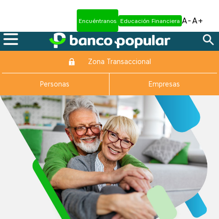
A-
A+
Encuéntranos
Educación Financiera
Zona Transaccional
Personas
Empresas