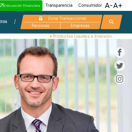
A-
A+
Transparencia
Consumidor
Educación Financiera
Zona Transaccional
tros
Personas
Empresas
Productos Liquidez e Inversión