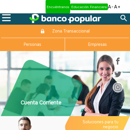
A-
A+
Encuéntranos
Educación Financiera
Zona Transaccional
Personas
Empresas
Cuenta Corriente
Soluciones para tu
negocio