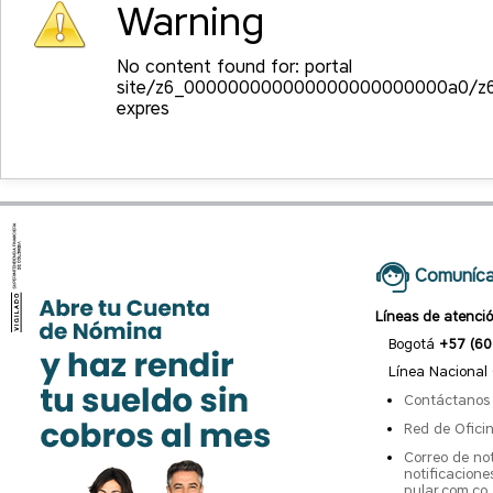
Warning
No content found for: ‭portal
site/z6_000000000000000000000000a0/z
expres‭
Comuníca
Líneas de atenci
Bogotá
+57 (60
Línea Nacional
Contáctanos
Red de Ofici
Correo de not
notificacion
pular.com.co