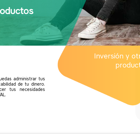
roductos
Inversión y ot
produc
uedas administrar tus
abilidad de tu dinero.
cer tus necesidades
AL.