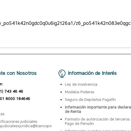
6_po541k42n0gdc0q0u6ig2t26a1/z6_po541k42n083e0qgc
te con Nosotros
Información de Interés
ón
Ley de insolvencia
1) 743 46 46
Modelos Poderes
01 8000 184646
Seguro de Depósitos Fogafín
Información importante para declara
de Renta
nas
Formato de autorización de terceros
ificaciones judiciales:
Pago de Pensión
esjudicialesvjuridica@bancopo