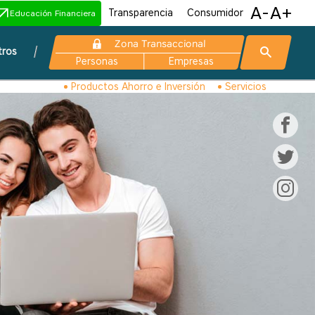
A-
A+
Transparencia
Consumidor
Educación Financiera
Zona Transaccional
tros
Personas
Empresas
Productos Ahorro e Inversión
Servicios