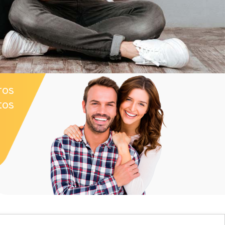
ros
tos