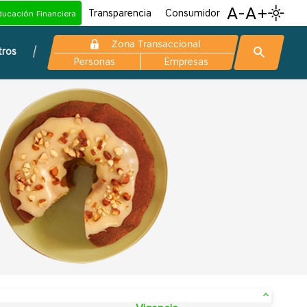
A-
A+
Transparencia
Consumidor
ducación Financiera
Zona Transaccional
tros
Personas
Empresas