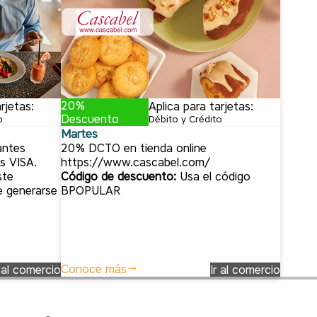
20%
rjetas:
Aplica para tarjetas:
Descuento
o
Débito y Crédito
Martes
antes
20% DCTO en tienda online
s VISA.
https://www.cascabel.com/
ste
Código de descuento:
Usa el código
e generarse
BPOPULAR
Conoce más
r al comercio
Ir al comercio