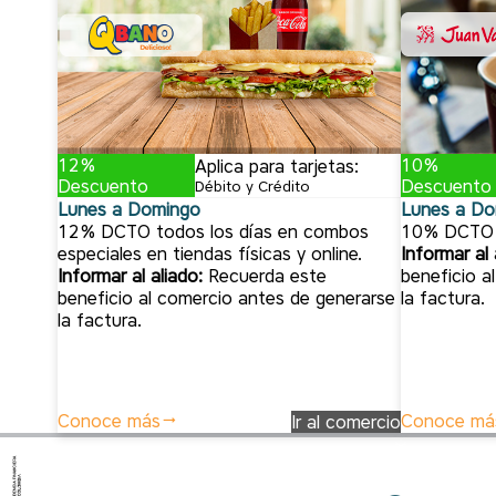
10%
12%
Aplica para tarjetas:
Descuento
Descuento
Débito y Crédito
Lunes a Do
Lunes a Domingo
10% DCTO e
12% DCTO todos los días en combos
Informar al 
especiales en tiendas físicas y online.
beneficio a
Informar al aliado:
Recuerda este
la factura.
beneficio al comercio antes de generarse
la factura.
Conoce más
Conoce má
Ir al comercio