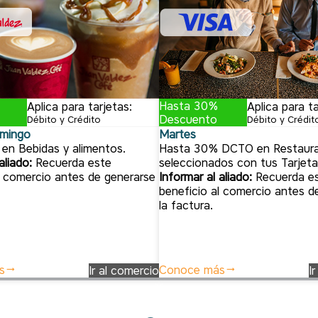
Hasta 30%
Aplica para tarjetas:
Aplica para ta
Descuento
Débito y Crédito
Débito y Crédit
mingo
Martes
n Bebidas y alimentos.
Hasta 30% DCTO en Restaur
aliado:
Recuerda este
seleccionados con tus Tarjeta
l comercio antes de generarse
Informar al aliado:
Recuerda e
beneficio al comercio antes d
la factura.
s
Conoce más
Ir al comercio
I