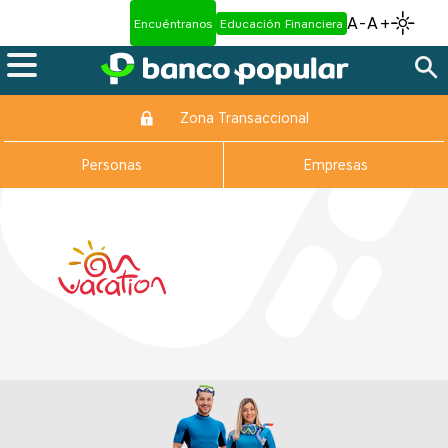
A-
A+
Encuéntranos
Educación Financiera
Zona Transaccional
Personas
Empresas