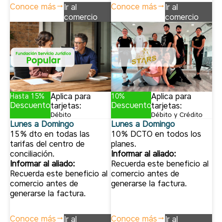
Conoce más
Conoce más
Ir al
Ir al
comercio
comercio
Aplica para
Aplica para
Hasta 15%
10%
Descuento
Descuento
tarjetas:
tarjetas:
Débito
Débito y Crédito
Lunes a Domingo
Lunes a Domingo
15% dto en todas las
10% DCTO en todos los
tarifas del centro de
planes.
conciliación.
Informar al aliado:
Informar al aliado:
Recuerda este beneficio al
Recuerda este beneficio al
comercio antes de
comercio antes de
generarse la factura.
generarse la factura.
Conoce más
Conoce más
Ir al
Ir al