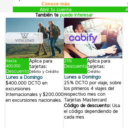
Conoce más
Abrir tu cuenta
A
También te
puede interesar
Aplica para
Aplica para
Hasta
25%
Descuento
400.000
tarjetas:
tarjetas:
Descuento
Crédito
Débito y Crédito
Lunes a Domingo
Lunes a Domingo
25% DCTO por viaje, sobre
$400.000 DCTO en
los primeros 4 viajes del
excursiones
respectivo mes con
Internacionales y $200.000
Tarjetas Mastercard
en excursiones nacionales.
Código de descuento:
Usa
el código dependiendo de
cada mes