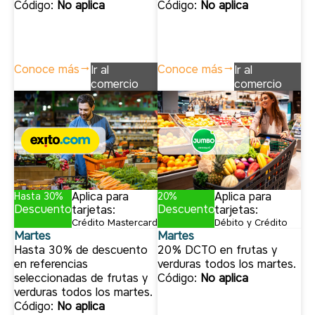
Código:
No aplica
Código:
No aplica
Conoce más
Conoce más
Ir al
Ir al
comercio
comercio
Aplica para
Aplica para
Hasta 30%
20%
Descuento
Descuento
tarjetas:
tarjetas:
Crédito Mastercard
Débito y Crédito
Martes
Martes
Hasta 30% de descuento
20% DCTO en frutas y
en referencias
verduras todos los martes.
seleccionadas de frutas y
Código:
No aplica
verduras todos los martes.
Código:
No aplica