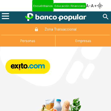
A-
A+
Encuéntranos
Educación Financiera
Zona Transaccional
Personas
Empresas