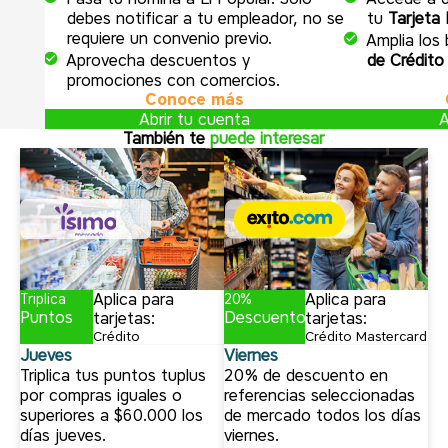
debes notificar a tu empleador, no se
tu
Tarjeta 
requiere un convenio previo.
Amplia los
Aprovecha descuentos y
de Crédito
promociones con comercios.
Conoce más
Abrir tu cuenta
A
También te
puede interesar
Aplica para
Aplica para
Triplica
20%
Puntos
Descuento
tarjetas:
tarjetas:
Crédito
Crédito Mastercard
Jueves
Viernes
Triplica tus puntos tuplus
20% de descuento en
por compras iguales o
referencias seleccionadas
superiores a $60.000 los
de mercado todos los días
días jueves.
viernes.