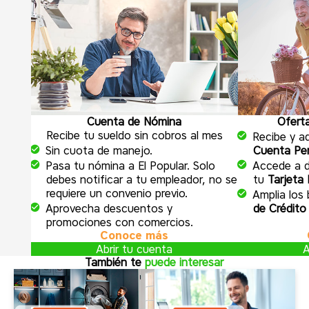
Cuenta de Nómina
Ofert
Recibe tu sueldo sin cobros al mes
Recibe y ad
Sin cuota de manejo.
Cuenta Pen
Pasa tu nómina a El Popular. Solo
Accede a 
debes notificar a tu empleador, no se
tu
Tarjeta 
requiere un convenio previo.
Amplia los
Aprovecha descuentos y
de Crédito
promociones con comercios.
Conoce más
Abrir tu cuenta
A
También te
puede interesar