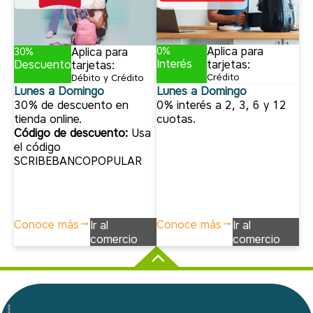
Aplica para
Aplica para
0%
30%
Interés
Descuento
tarjetas:
tarjetas:
Crédito
Débito y Crédito
Lunes a Domingo
Lunes a Domingo
0% interés a 2, 3, 6 y 12
30% de descuento en
cuotas.
tienda online.
Código de descuento:
Usa
el código
SCRIBEBANCOPOPULAR
Conoce más
Conoce más
Ir al
Ir al
comercio
comercio