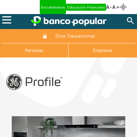
A-
A+
Encuéntranos
Educación Financiera
Zona Transaccional
Personas
Empresas