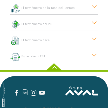
El termómetro de la tasa del BanRep
El termómetro del PIB
El termómetro fiscal
Especiales #TBT