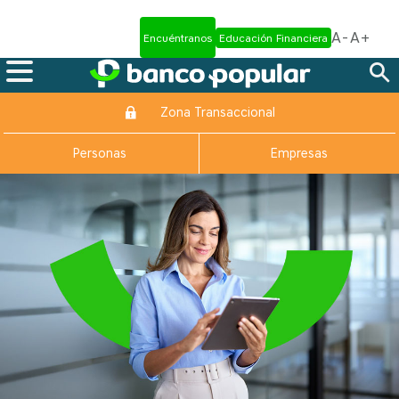
A-
A+
Encuéntranos
Educación Financiera
Zona Transaccional
Personas
Empresas