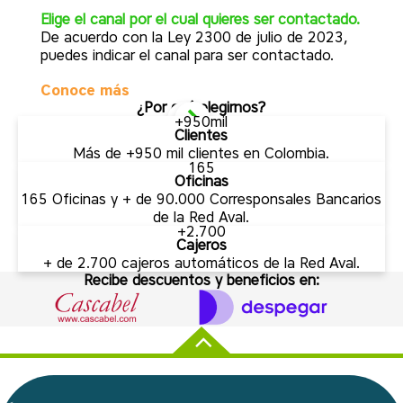
¿Ya
Elige el canal por el cual quieres ser contactado.
Úne
De acuerdo con la Ley 2300 de julio de 2023,
mej
puedes indicar el canal para ser contactado.
com
muc
Conoce más
Co
¿Por qué elegirnos?
+950mil
Clientes
Más de +950 mil clientes en Colombia.
165
Oficinas
165 Oficinas y + de 90.000 Corresponsales Bancarios
de la Red Aval.
+2.700
Cajeros
+ de 2.700 cajeros automáticos de la Red Aval.
Recibe descuentos y beneficios en: