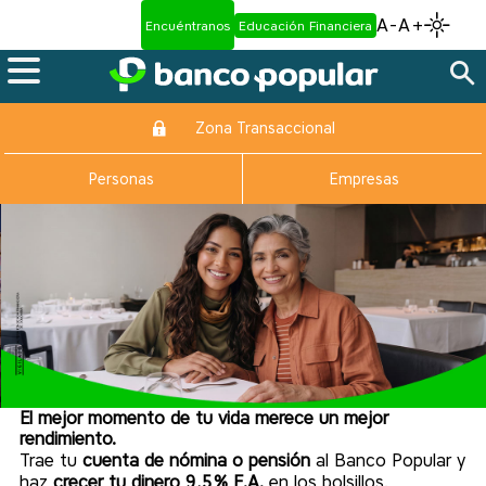
A-
A+
Encuéntranos
Educación Financiera
Zona Transaccional
Personas
Empresas
El mejor momento de tu vida merece un mejor
rendimiento.
Trae tu
cuenta de nómina o pensión
al Banco Popular y
haz
crecer tu dinero 9,5% E.A.
en los bolsillos.