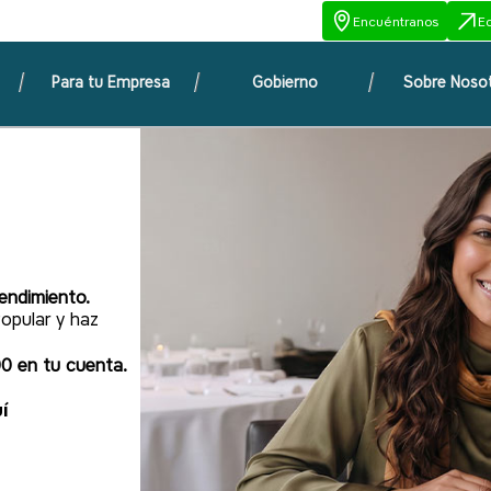
Encuéntranos
E
Para tu Empresa
Gobierno
Sobre Noso
endimiento.
opular y haz
0 en tu cuenta.
í