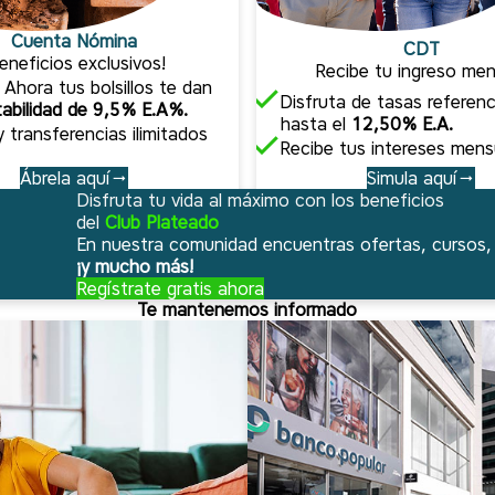
Cuenta Nómina
CDT
eneficios exclusivos!
Recibe tu ingreso men
!
Ahora tus bolsillos te dan
Disfruta de tasas referenc
tabilidad de
9,5% E.A%.
hasta el
12,50% E.A.
y transferencias ilimitados
Recibe tus intereses mens
Simula aquí
Ábrela aquí
Disfruta tu vida al máximo con los beneficios
del
Club Plateado
En nuestra comunidad encuentras ofertas, cursos, 
¡y mucho más!
Regístrate gratis ahora
Te mantenemos informado