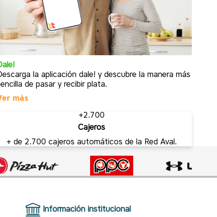
Dale!
Elige
Descarga la aplicación dale! y descubre la manera más
De a
sencilla de pasar y recibir plata.
indi
Ver más
Con
+2.700
Cajeros
+ de 2.700 cajeros automáticos de la Red Aval.
Información institucional