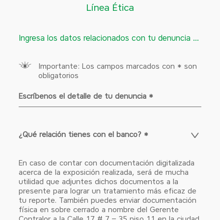
Línea Ética
Ingresa los datos relacionados con tu denuncia ...
Importante: Los campos marcados con * son
obligatorios
Escríbenos el detalle de tu denuncia
*
¿Qué relación tienes con el banco?
¿Qué relación tienes con el banco?
*
En caso de contar con documentación digitalizada
acerca de la exposición realizada, será de mucha
utilidad que adjuntes dichos documentos a la
presente para lograr un tratamiento más eficaz de
tu reporte. También puedes enviar documentación
física en sobre cerrado a nombre del Gerente
Contralor a la Calle 17 # 7 – 35 piso 11 en la ciudad