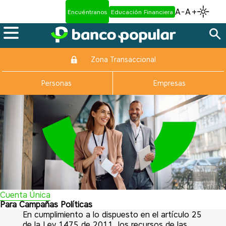
A-
A+
Encuéntranos
Educación Financiera
Zona Transaccional
Personas
Empresas
Cuenta Única
Para Campañas Políticas
En cumplimiento a lo dispuesto en el artículo 25
de la Ley 1475 de 2011, los recursos de las