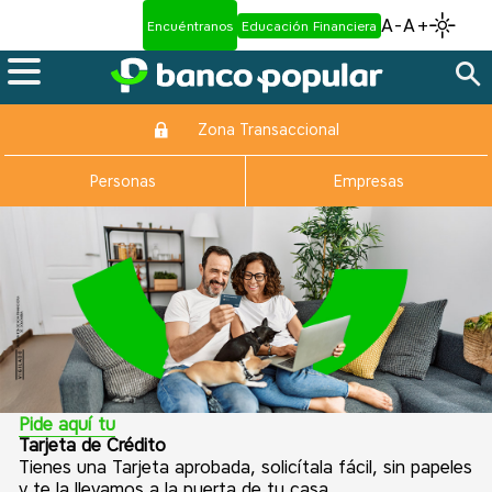
A-
A+
Encuéntranos
Educación Financiera
Zona Transaccional
Personas
Empresas
Pide aquí tu
Tarjeta de Crédito
Tienes una Tarjeta aprobada, solicítala fácil, sin papeles
y te la llevamos a la puerta de tu casa.