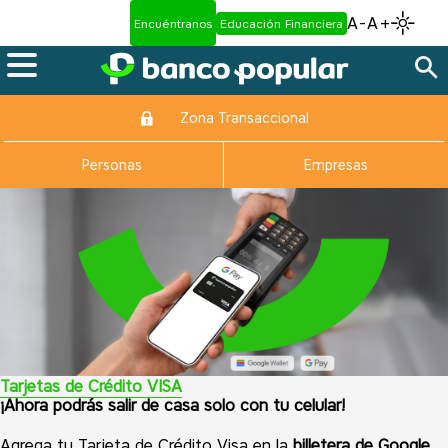
A-
A+
Encuéntranos
Educación Financiera
Zona Transaccional
Personas
Empresas
Tarjetas de Crédito VISA
¡Ahora podrás salir de casa solo con tu celular!
Agrega tu Tarjeta de Crédito Visa en la
billetera de Google