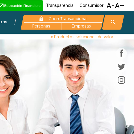
A-
A+
Transparencia
Consumidor
Educación Financiera
Zona Transaccional
tros
Personas
Empresas
Productos soluciones de valor