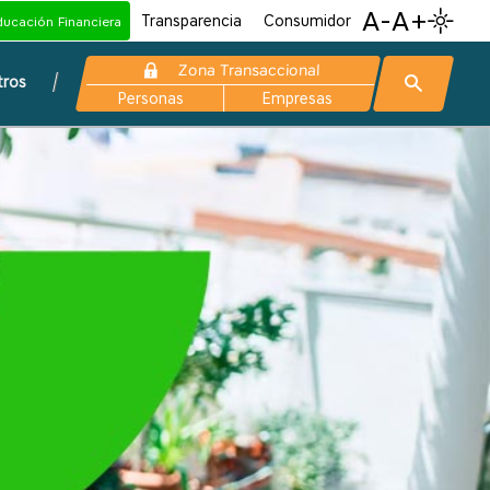
A-
A+
Transparencia
Consumidor
ducación Financiera
Zona Transaccional
tros
Personas
Empresas
AvalPay Center