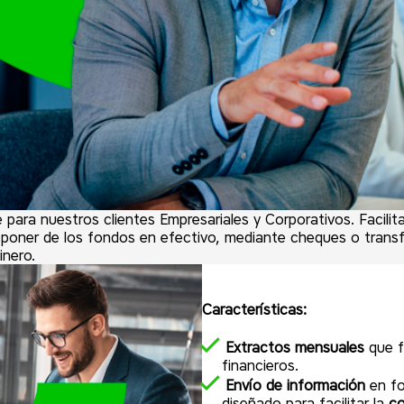
ara nuestros clientes Empresariales y Corporativos. Facilita 
poner de los fondos en efectivo, mediante cheques o transfer
inero.
Características:
Extractos mensuales
que f
financieros.
Envío de información
en fo
diseñado para facilitar la
co