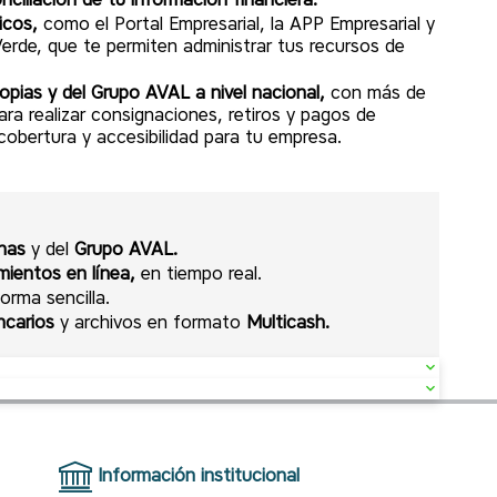
icos,
como el Portal Empresarial, la APP Empresarial y
Verde, que te permiten administrar tus recursos de
opias y del Grupo AVAL a nivel nacional,
con más de
ra realizar consignaciones, retiros y pagos de
obertura y accesibilidad para tu empresa.
rnas
y del
Grupo AVAL.
mientos en línea,
en tiempo real.
orma sencilla.
ncarios
y archivos en formato
Multicash.
amos con talonarios diseñados para brindar mayor
 presentaciones de
25, 50 y 100 cheques,
según las
.
emos un servicio de
personalización de cheques,
Información institucional
irmación telefónica.
fico y requerimientos específicos proporcionados