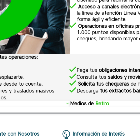
Acceso a canales electrón
la línea de atención Línea 
forma ágil y eficiente.
Operaciones en oficinas pr
1.000 puntos disponibles pa
cheques, brindando mayor c
ntes operaciones:
Paga tus
obligaciones inte
esplazarte.
Consulta tus
saldos y movi
e desde tu cuenta.
Solicita tus chequeras
de f
res y traslados masivos.
Descarga
tus extractos ba
cos.
Medios de
Retiro
 forma segura, estés donde
Chequera magnética:
Cont
comodidad, disponibles en
necesidades de tu empresa
Representante legal.
Cheques especiales:
Ofrec
te con Nosotros
Información de Interés
iones de manejo y personas autorizadas para realizar la conf
o mayor a 30 días.
adaptándonos al diseño grá