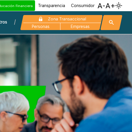
A-
A+
Transparencia
Consumidor
ducación Financiera
Zona Transaccional
tros
Personas
Empresas
Cuenta Corriente
Empresarial