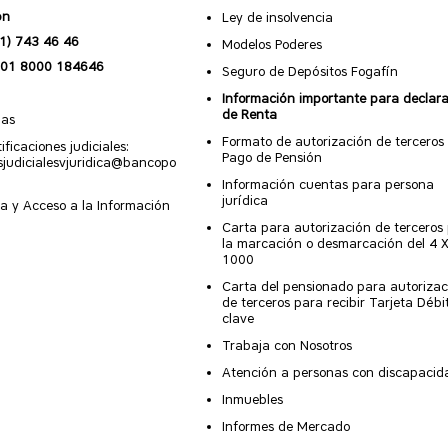
por el cliente.
imizando la gestión diaria de
ón
Ley de insolvencia
onistas y/o personas autorizadas.
1) 743 46 46
Modelos Poderes
01 8000 184646
Seguro de Depósitos Fogafín
Información importante para declar
de Renta
nas
Formato de autorización de terceros
ificaciones judiciales:
Pago de Pensión
esjudicialesvjuridica@bancopo
Información cuentas para persona
jurídica
a y Acceso a la Información
Carta para autorización de terceros
la marcación o desmarcación del 4 
1000
Carta del pensionado para autorizac
de terceros para recibir Tarjeta Débi
clave
Trabaja con Nosotros
Atención a personas con discapacid
Inmuebles
Informes de Mercado