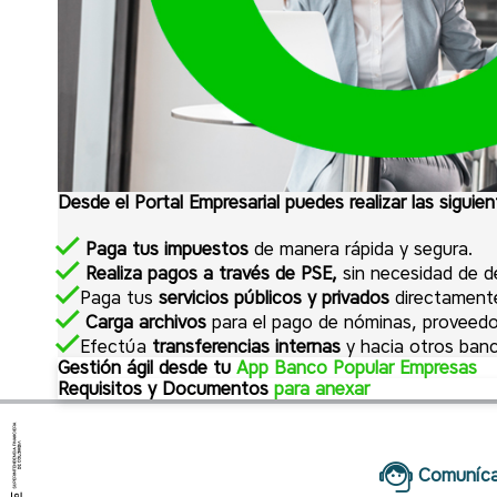
Desde el Portal Empresarial puedes realizar las siguie
Paga tus impuestos
de manera rápida y segura.
Realiza pagos a través de PSE,
sin necesidad de d
Paga tus
servicios públicos y privados
directament
Carga archivos
para el pago de nóminas, proveedo
Efectúa
transferencias internas
y hacia otros ban
Gestión ágil desde tu
App Banco Popular Empresas
Requisitos y Documentos
para anexar
Administra tu portafolio de productos y servicios de
Requisitos y Documentos:
Anexar:
estés. A través de la aplicación puedes:
Formato único de vinculación persona jurídica.
Fotocopia cédula de ciudadanía ó extranjería del 
Autorizar transacciones
en tiempo real.
Comuníca
Carta solicitando apertura de la cuenta con condic
Certificado de existencia y representación legal n
Consultar saldos
de manera rápida y sencilla.