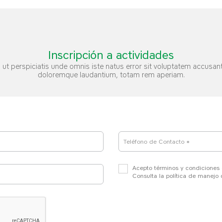
Inscripción a actividades
 ut perspiciatis unde omnis iste natus error sit voluptatem accusan
doloremque laudantium, totam rem aperiam.
Teléfono de Contacto *
Acepto términos y condiciones
Consulta la política de manejo