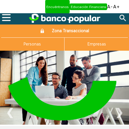
A-
A+
Encuéntranos
Educación Financiera
Zona Transaccional
Personas
Empresas
❮
❯