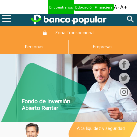
A-
A+
Encuéntranos
Educación Financiera
Zona Transaccional
Personas
Empresas
Fondo de Inversión
Abierto Rentar
Alta liquidez y seguridad