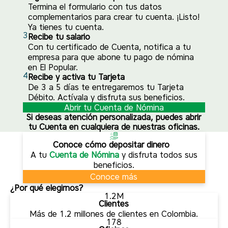
Termina el formulario con tus datos
complementarios para crear tu cuenta. ¡Listo!
Ya tienes tu cuenta.
3
Recibe tu salario
Con tu certificado de Cuenta, notifica a tu
empresa para que abone tu pago de nómina
en El Popular.
4
Recibe y activa tu Tarjeta
De 3 a 5 días te entregaremos tu Tarjeta
Débito. Actívala y disfruta sus beneficios.
Abrir tu Cuenta de Nómina
Si deseas atención personalizada, puedes abrir
tu Cuenta en cualquiera de nuestras oficinas.
Conoce cómo depositar dinero
A tu
Cuenta de Nómina
y disfruta todos sus
beneficios.
Conoce más
¿Por qué elegirnos?
1.2M
Clientes
Más de 1.2 millones de clientes en Colombia.
178