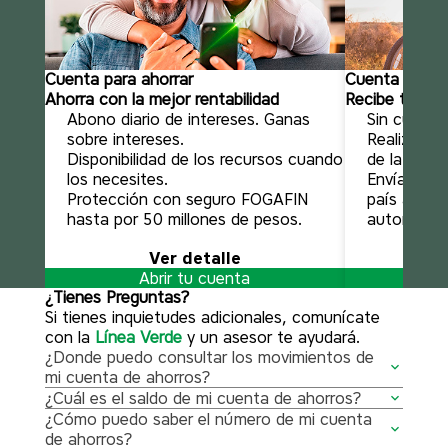
Cuenta para ahorrar
Cuenta diaman
Ahorra con la mejor rentabilidad
Recibe tu pen
Abono diario de intereses. Ganas
Sin cuota 
sobre intereses.
Realiza ret
Disponibilidad de los recursos cuando
de la Red A
los necesites.
Envía diner
Protección con seguro FOGAFIN
país a trav
hasta por 50 millones de pesos.
automático
Ver detalle
Abrir tu cuenta
A
¿Tienes Preguntas?
Si tienes inquietudes adicionales, comunícate
con la
Línea Verde
y un asesor te ayudará.
¿Donde puedo consultar los movimientos de
mi cuenta de ahorros?
Los movimientos de tu cuenta de ahorros los
¿Cuál es el saldo de mi cuenta de ahorros?
puedes consultar en tu Banca Móvil, Zona
Por Banca Móvil, Zona transaccional y cajeros
¿Cómo puedo saber el número de mi cuenta
transaccional o cajeros automáticos de la Red
automáticos de la Red Aval, puedes consultar el
de ahorros?