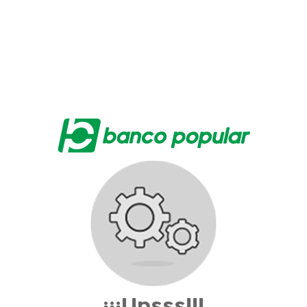
¡¡¡Upsss!!!