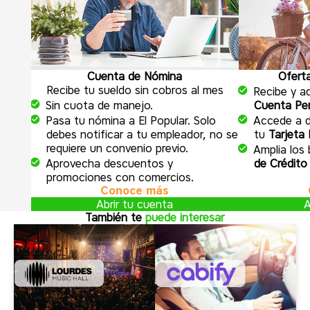
Cuenta de Nómina
Ofert
Recibe tu sueldo sin cobros al mes
Recibe y ad
Sin cuota de manejo.
Cuenta Pen
Pasa tu nómina a El Popular. Solo
Accede a 
debes notificar a tu empleador, no se
tu
Tarjeta 
requiere un convenio previo.
Amplia los
Aprovecha descuentos y
de Crédito
promociones con comercios.
Conoce más
Abrir tu cuenta
A
También te
puede interesar