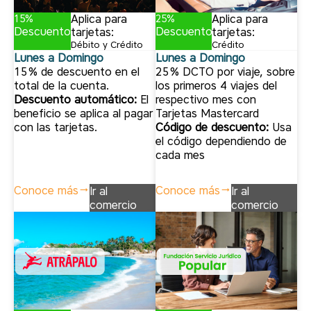
Aplica para
Aplica para
15%
25%
Descuento
Descuento
tarjetas:
tarjetas:
Débito y Crédito
Crédito
Lunes a Domingo
Lunes a Domingo
15% de descuento en el
25% DCTO por viaje, sobre
total de la cuenta.
los primeros 4 viajes del
Descuento automático:
El
respectivo mes con
beneficio se aplica al pagar
Tarjetas Mastercard
con las tarjetas.
Código de descuento:
Usa
el código dependiendo de
cada mes
Conoce más
Conoce más
Ir al
Ir al
comercio
comercio