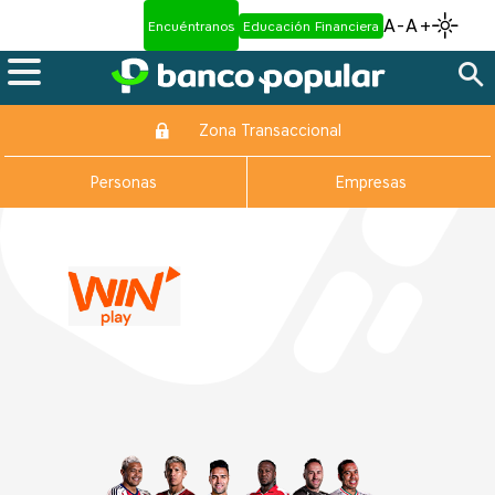
A-
A+
Encuéntranos
Educación Financiera
Zona Transaccional
Personas
Empresas