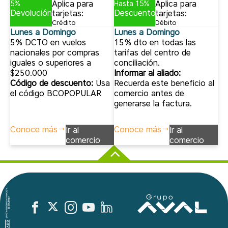
Aplica para
Aplica para
5%
Hasta 15%
Devolución
Descuento
tarjetas:
tarjetas:
Crédito
Débito
Lunes a Domingo
Lunes a Domingo
5% DCTO en vuelos
15% dto en todas las
nacionales por compras
tarifas del centro de
iguales o superiores a
conciliación.
$250.000
Informar al aliado:
Código de descuento:
Usa
Recuerda este beneficio al
el código BCOPOPULAR
comercio antes de
generarse la factura.
Conoce más
Conoce más
Ir al
Ir al
comercio
comercio