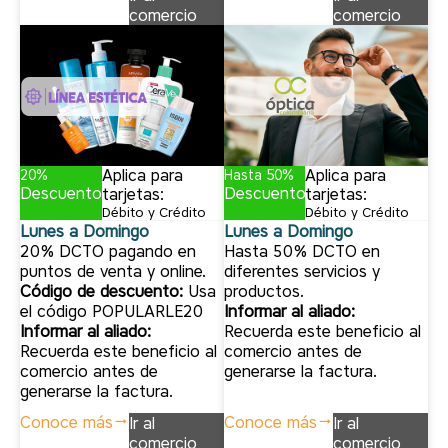
comercio
comercio
Aplica para
Aplica para
20%
Hasta 50%
Descuento
Descuento
tarjetas:
tarjetas:
Débito y Crédito
Débito y Crédito
Lunes a Domingo
Lunes a Domingo
20% DCTO pagando en
Hasta 50% DCTO en
puntos de venta y online.
diferentes servicios y
Código de descuento:
Usa
productos.
el código POPULARLE20
Informar al aliado:
Informar al aliado:
Recuerda este beneficio al
Recuerda este beneficio al
comercio antes de
comercio antes de
generarse la factura.
generarse la factura.
Conoce más
Conoce más
Ir al
Ir al
comercio
comercio