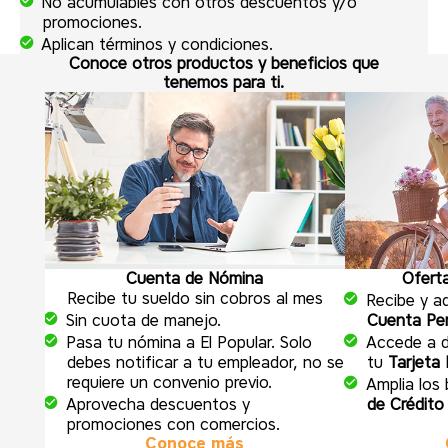
No acumulables con otros descuentos y/o
promociones.
Aplican términos y condiciones.
Conoce otros productos y beneficios que
tenemos para ti.
Cuenta de Nómina
Ofert
Recibe tu sueldo sin cobros al mes
Recibe y ad
Sin cuota de manejo.
Cuenta Pen
Pasa tu nómina a El Popular. Solo
Accede a 
debes notificar a tu empleador, no se
tu
Tarjeta 
requiere un convenio previo.
Amplia los
Aprovecha descuentos y
de Crédito
promociones con comercios.
Conoce más