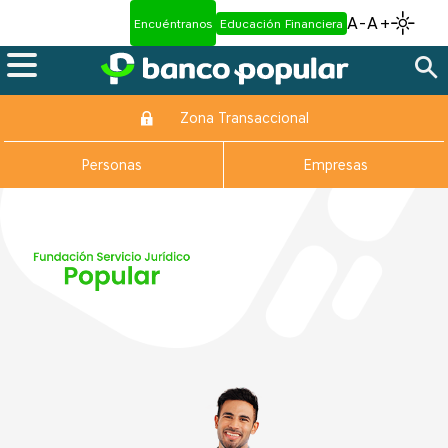
A-
A+
Encuéntranos
Educación Financiera
Zona Transaccional
Personas
Empresas