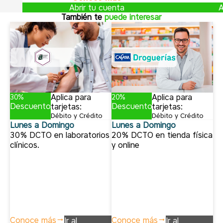
Abrir tu cuenta
A
También te
puede interesar
Aplica para
Aplica para
30%
20%
Descuento
Descuento
tarjetas:
tarjetas:
Débito y Crédito
Débito y Crédito
Lunes a Domingo
Lunes a Domingo
30% DCTO en laboratorios
20% DCTO en tienda física
clínicos.
y online
Conoce más
Conoce más
Ir al
Ir al