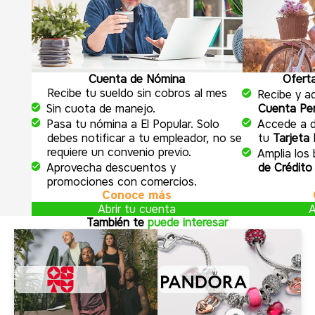
Cuenta de Nómina
Ofert
Recibe tu sueldo sin cobros al mes
Recibe y ad
Sin cuota de manejo.
Cuenta Pen
Pasa tu nómina a El Popular. Solo
Accede a 
debes notificar a tu empleador, no se
tu
Tarjeta 
requiere un convenio previo.
Amplia los
Aprovecha descuentos y
de Crédito
promociones con comercios.
Conoce más
Abrir tu cuenta
A
También te
puede interesar