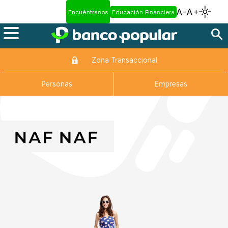
A-
A+
Encuéntranos
Educación Financiera
Zona Transaccional
Personas
Empresas