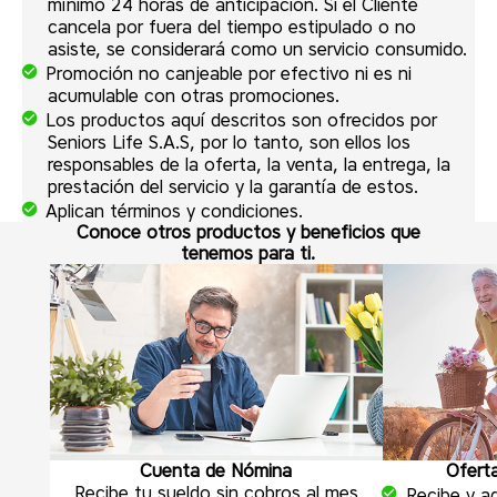
mínimo 24 horas de anticipación. Si el Cliente
cancela por fuera del tiempo estipulado o no
asiste, se considerará como un servicio consumido.
Promoción no canjeable por efectivo ni es ni
acumulable con otras promociones.
Los productos aquí descritos son ofrecidos por
Seniors Life S.A.S, por lo tanto, son ellos los
responsables de la oferta, la venta, la entrega, la
prestación del servicio y la garantía de estos.
Aplican términos y condiciones.
Conoce otros productos y beneficios que
tenemos para ti.
Cuenta de Nómina
Ofert
Recibe tu sueldo sin cobros al mes
Recibe y ad