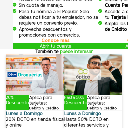
Sin cuota de manejo.
Cuenta Pen
Pasa tu nómina a El Popular. Solo
Accede a 
debes notificar a tu empleador, no se
tu
Tarjeta 
requiere un convenio previo.
Amplia los
Aprovecha descuentos y
de Crédito
promociones con comercios.
Conoce más
Abrir tu cuenta
A
También te
puede interesar
Aplica para
Aplica para
20%
Hasta 50%
Descuento
Descuento
tarjetas:
tarjetas:
Débito y Crédito
Débito y Crédito
Lunes a Domingo
Lunes a Domingo
20% DCTO en tienda física
Hasta 50% DCTO en
y online
diferentes servicios y