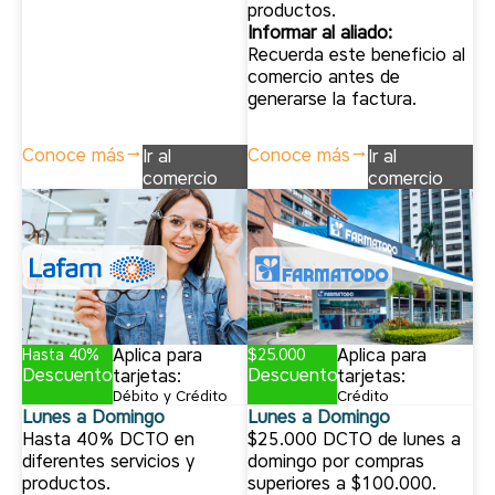
productos.
Informar al aliado:
Recuerda este beneficio al
comercio antes de
generarse la factura.
Conoce más
Conoce más
Ir al
Ir al
comercio
comercio
Aplica para
Aplica para
Hasta 40%
$25.000
Descuento
Descuento
tarjetas:
tarjetas:
Débito y Crédito
Crédito
Lunes a Domingo
Lunes a Domingo
Hasta 40% DCTO en
$25.000 DCTO de lunes a
diferentes servicios y
domingo por compras
productos.
superiores a $100.000.