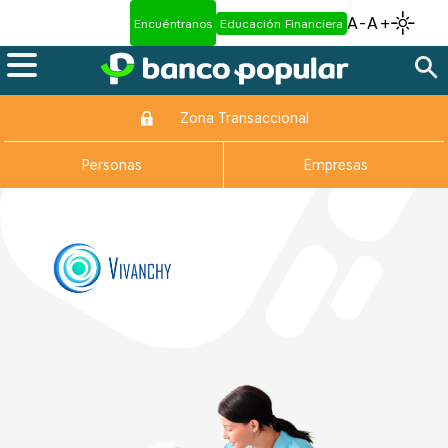
A-
A+
Encuéntranos
Educación Financiera
Zona Transaccional
Personas
Empresas