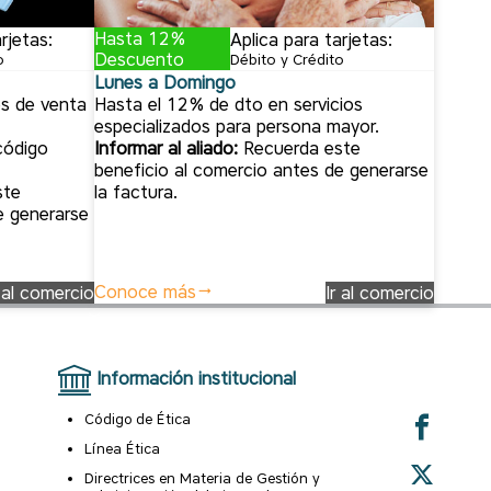
Hasta 12%
rjetas:
Aplica para tarjetas:
Descuento
o
Débito y Crédito
Lunes a Domingo
s de venta
Hasta el 12% de dto en servicios
especializados para persona mayor.
código
Informar al aliado:
Recuerda este
beneficio al comercio antes de generarse
ste
la factura.
e generarse
Conoce más
r al comercio
Ir al comercio
Información institucional
Código de Ética
Línea Ética
Directrices en Materia de Gestión y