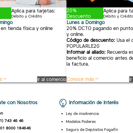
20%
Aplica para tarjetas:
Aplica para ta
Descuento
Débito y Crédito
Débito y Crédit
mingo
Lunes a Domingo
 tienda física y online
20% DCTO pagando en punto
y online.
Código de descuento:
Usa el 
POPULARLE20
Informar al aliado:
Recuerda e
beneficio al comercio antes d
la factura.
s
Conoce más
Ir al comercio
I
te con Nosotros
Información de Interés
ón
Ley de insolvencia
1) 743 46 46
Modelos Poderes
01 8000 184646
Seguro de Depósitos Fogafín