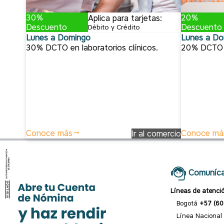
30%
20%
Aplica para tarjetas:
Descuento
Descuento
Débito y Crédito
Lunes a Domingo
Lunes a Do
30% DCTO en laboratorios clínicos.
20% DCTO en
Conoce más
Conoce má
Ir al comercio
Comuníca
Líneas de atenci
Bogotá
+57 (60
Línea Nacional